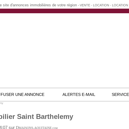
e site d'annonces immobilières de votre région -
VENTE - LOCATION - LOCATIO
FFUSER UNE ANNONCE
ALERTES E-MAIL
SERVIC
emy
ilier Saint Barthelemy
14:07 sur
D
MAISONS-AQUITAINE
.COM