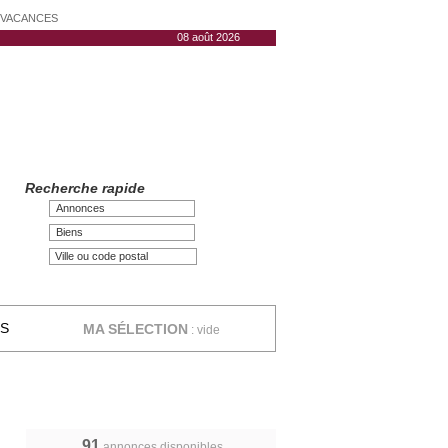
N VACANCES
08 août 2026
Recherche rapide
Annonces
Biens
ES
MA SÉLECTION
:
vide
91
annonces disponibles,