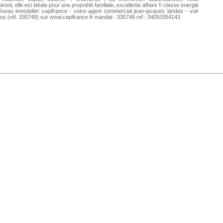
iront, elle est idéale pour une propriété familiale, excellente affaire !! classe energie
éseau immobilier capifrance - votre agent commercial jean-jacques landes - voir
os (réf. 335748) sur www.capifrance.fr mandat : 335748 ref : 34093354143