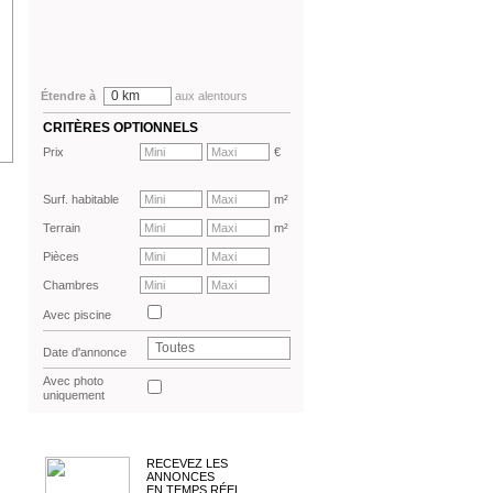
0 km
Étendre à
aux alentours
CRITÈRES OPTIONNELS
Prix
€
Surf. habitable
m²
Terrain
m²
Pièces
Chambres
Avec piscine
Toutes
Date d'annonce
Avec photo
uniquement
RECEVEZ LES
ANNONCES
EN TEMPS RÉEL