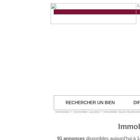
L
RECHERCHER UN BIEN
DI
Immobilier
>
Immobilier Landes
>
Immobilier Saint Barthel
Immob
91 annonces
disponibles aujourd'hui à 