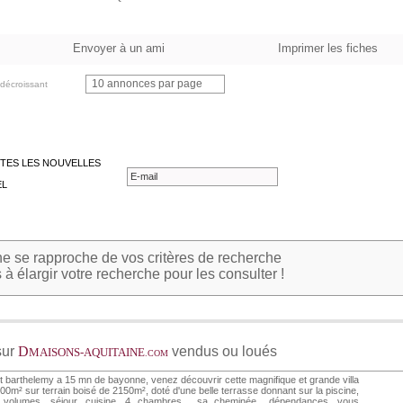
Envoyer à un ami
Imprimer les fiches
10 annonces par page
décroissant
TES LES NOUVELLES
EL
 se rapproche de vos critères de recherche
à élargir votre recherche pour les consulter !
sur
D
vendus ou loués
MAISONS-AQUITAINE
.COM
t barthelemy a 15 mn de bayonne, venez découvrir cette magnifique et grande villa
00m² sur terrain boisé de 2150m², doté d'une belle terrasse donnant sur la piscine,
 volumes, séjour, cuisine, 4 chambres , sa cheminée.. dépendances, vous