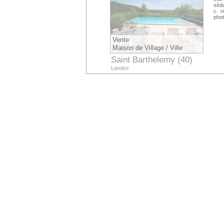
sédu
c. r
phot
Vente
Maison de Village / Ville
Saint Barthelemy (40)
Landes