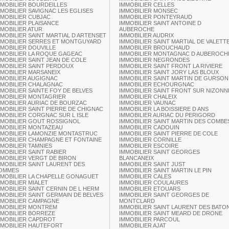
MMOBILIER BOURDEILLES
IMMOBILIER CELLES
MMOBILIER SAVIGNAC LES EGLISES
IMMOBILIER MONSEC
MMOBILIER CUBJAC
IMMOBILIER PONTEYRAUD
MMOBILIER PLAISANCE
IMMOBILIER SAINT ANTOINE D
MMOBILIER ATUR
AUBEROCHE
MMOBILIER SAINT MARTIAL D ARTENSET
IMMOBILIER AUDRIX
MMOBILIER SERRES ET MONTGUYARD
IMMOBILIER SAINT MARTIAL DE VALETT
MMOBILIER DOUVILLE
IMMOBILIER BROUCHAUD
MMOBILIER LA ROQUE GAGEAC
IMMOBILIER MONTAGNAC D AUBEROCH
MMOBILIER SAINT JEAN DE COLE
IMMOBILIER NEGRONDES
MMOBILIER SAINT PERDOUX
IMMOBILIER SAINT FRONT LA RIVIERE
MMOBILIER MARSANEIX
IMMOBILIER SAINT JORY LAS BLOUX
MMOBILIER AUGIGNAC
IMMOBILIER SAINT MARTIN DE GURSON
MMOBILIER CHALAGNAC
IMMOBILIER ECHOURGNAC
MMOBILIER SAINTE FOY DE BELVES
IMMOBILIER SAINT FRONT SUR NIZONN
MMOBILIER MONTAGRIER
IMMOBILIER CHALEIX
MMOBILIER AURIAC DE BOURZAC
IMMOBILIER VAUNAC
MMOBILIER SAINT PIERRE DE CHIGNAC
IMMOBILIER LA BOISSIERE D ANS
MMOBILIER CORGNAC SUR L ISLE
IMMOBILIER AURIAC DU PERIGORD
MMOBILIER GOUT ROSSIGNOL
IMMOBILIER SAINT MARTIN DES COMBE
MMOBILIER MONTAZEAU
IMMOBILIER CADOUIN
MMOBILIER LAMONZIE MONTASTRUC
IMMOBILIER SAINT PIERRE DE COLE
MMOBILIER CHAMPAGNE ET FONTAINE
IMMOBILIER CORNILLE
MMOBILIER TAMNIES
IMMOBILIER ESCOIRE
MMOBILIER SAINT RABIER
IMMOBILIER SAINT GEORGES
MMOBILIER VERGT DE BIRON
BLANCANEIX
MMOBILIER SAINT LAURENT DES
IMMOBILIER SAINT JUST
OMMES
IMMOBILIER SAINT MARTIN LE PIN
MMOBILIER LA CHAPELLE GONAGUET
IMMOBILIER CALES
MMOBILIER MIALET
IMMOBILIER COULAURES
MMOBILIER SAINT CERNIN DE L HERM
IMMOBILIER ETOUARS
MMOBILIER SAINT GERMAIN DE BELVES
IMMOBILIER SAINT GEORGES DE
MMOBILIER CAMPAGNE
MONTCLARD
MMOBILIER MONTREM
IMMOBILIER SAINT LAURENT DES BATO
MMOBILIER BORREZE
IMMOBILIER SAINT MEARD DE DRONE
MMOBILIER CAPDROT
IMMOBILIER PARCOUL
MMOBILIER HAUTEFORT
IMMOBILIER AJAT