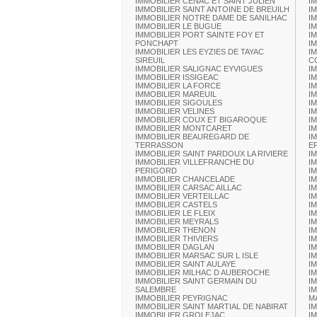
IMMOBILIER CENAC ET SAINT JULIEN
I
IMMOBILIER SAINT ANTOINE DE BREUILH
I
IMMOBILIER NOTRE DAME DE SANILHAC
I
IMMOBILIER LE BUGUE
I
IMMOBILIER PORT SAINTE FOY ET
I
PONCHAPT
I
IMMOBILIER LES EYZIES DE TAYAC
I
SIREUIL
C
IMMOBILIER SALIGNAC EYVIGUES
I
IMMOBILIER ISSIGEAC
I
IMMOBILIER LA FORCE
I
IMMOBILIER MAREUIL
I
IMMOBILIER SIGOULES
I
IMMOBILIER VELINES
I
IMMOBILIER COUX ET BIGAROQUE
I
IMMOBILIER MONTCARET
IM
IMMOBILIER BEAUREGARD DE
I
TERRASSON
E
IMMOBILIER SAINT PARDOUX LA RIVIERE
I
IMMOBILIER VILLEFRANCHE DU
I
PERIGORD
I
IMMOBILIER CHANCELADE
I
IMMOBILIER CARSAC AILLAC
I
IMMOBILIER VERTEILLAC
I
IMMOBILIER CASTELS
I
IMMOBILIER LE FLEIX
I
IMMOBILIER MEYRALS
I
IMMOBILIER THENON
I
IMMOBILIER THIVIERS
I
IMMOBILIER DAGLAN
I
IMMOBILIER MARSAC SUR L ISLE
I
IMMOBILIER SAINT AULAYE
I
IMMOBILIER MILHAC D AUBEROCHE
I
IMMOBILIER SAINT GERMAIN DU
I
SALEMBRE
I
IMMOBILIER PEYRIGNAC
M
IMMOBILIER SAINT MARTIAL DE NABIRAT
I
IMMOBILIER GROLEJAC
I