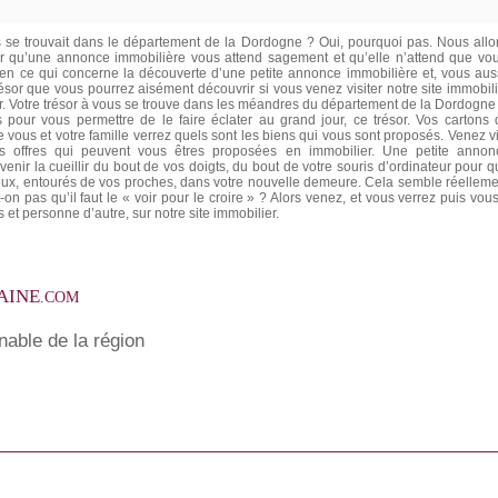
us se trouvait dans le département de la Dordogne ? Oui, pourquoi pas. Nous allo
r qu’une annonce immobilière vous attend sagement et qu’elle n’attend que vou
e en ce qui concerne la découverte d’une petite annonce immobilière et, vous auss
trésor que vous pourrez aisément découvrir si vous venez visiter notre site immobil
er. Votre trésor à vous se trouve dans les méandres du département de la Dordogne
 pour vous permettre de le faire éclater au grand jour, ce trésor. Vos cartons 
ous et votre famille verrez quels sont les biens qui vous sont proposés. Venez vi
s offres qui peuvent vous êtres proposées en immobilier. Une petite annon
 venir la cueillir du bout de vos doigts, du bout de votre souris d’ordinateur pour 
ureux, entourés de vos proches, dans votre nouvelle demeure. Cela semble réelleme
 pas qu’il faut le « voir pour le croire » ? Alors venez, et vous verrez puis vou
et personne d’autre, sur notre site immobilier.
AINE
.COM
nable de la région