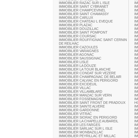
IMMOBILIER RAZAC SUR L ISLE
I
IMMOBILIER SAINT CYBRANET
I
IMMOBILIER CHAMPCEVINEL
I
IMMOBILIER SAINT CHAMASSY
I
IMMOBILIER CARLUX
I
IMMOBILIER CHATEAU L EVEQUE
I
IMMOBILIER PLAZAC
I
IMMOBILIER DOUZILLAC
I
IMMOBILIER SAINT POMPONT
I
IMMOBILIER COURSAC
I
IMMOBILIER ROUFFIGNAC SAINT CERNIN
I
DE REILHAC
I
IMMOBILIER CAZOULES
I
IMMOBILIER VARAIGNES
I
IMMOBILIER AGONAC
I
IMMOBILIER SAUSSIGNAC
I
IMMOBILIER LISLE
I
IMMOBILIER LA DOUZE
I
IMMOBILIER LA TOUR BLANCHE
I
IMMOBILIER CONDAT SUR VEZERE
I
IMMOBILIER CHAMPAGNAC DE BELAIR
I
IMMOBILIER CALVIAC EN PERIGORD
I
IMMOBILIER EXCIDEUIL
I
IMMOBILIER VILLAC
I
IMMOBILIER VILLAMBLARD
I
IMMOBILIER MANZAC SUR VERN
I
IMMOBILIER FOSSEMAGNE
I
IMMOBILIER SAINT FRONT DE PRADOUX
H
IMMOBILIER SAINTE ALVERE
I
IMMOBILIER GARDONNE
I
IMMOBILIER VITRAC
I
IMMOBILIER SIORAC EN PERIGORD
I
IMMOBILIER LA CHAPELLE AUBAREIL
I
IMMOBILIER LES FARGES
I
IMMOBILIER SARLIAC SUR L ISLE
I
IMMOBILIER MONBAZILLAC
I
IMMOBILIER PEYRILLAC ET MILLAC
I