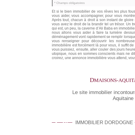
* Champs obligatoires
Et si le bien immobilier de vos rêves les plus fo
vous aider, vous accompagner, pour vous montre
Après tout, chacun à droit à son instant de gloir
vous avez le droit de la brandir tel un trésor. Un 
qui est, un peu, la caverne d’Ali Baba en immobili
nous allons vous aider à faire la lumière dessus
déménagement vont rapidement se remplir lorsque v
vous renseigner pour découvrir les nombreuse
immobilière est forcément là pour vous, il suffit de
vous puissiez, ensuite, aller couler des jours he
utopique, nous en sommes conscients mais ne dit-on
croirez, une annonce immobilière vous attend, vous 
D
MAISONS-AQUIT
Le site immobilier incontour
Aquitaine
24
IMMOBILIER DORDOGNE