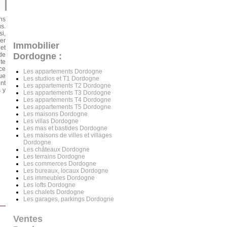
ns
s.
i,
ier
Immobilier
 et
de
Dordogne :
te
ce
Les appartements Dordogne
que
Les studios et T1 Dordogne
nt
Les appartements T2 Dordogne
s y
Les appartements T3 Dordogne
Les appartements T4 Dordogne
Les appartements T5 Dordogne
Les maisons Dordogne
Les villas Dordogne
Les mas et bastides Dordogne
Les maisons de villes et villages
Dordogne
Les châteaux Dordogne
Les terrains Dordogne
Les commerces Dordogne
Les bureaux, locaux Dordogne
Les immeubles Dordogne
Les lofts Dordogne
Les chalets Dordogne
Les garages, parkings Dordogne
Ventes