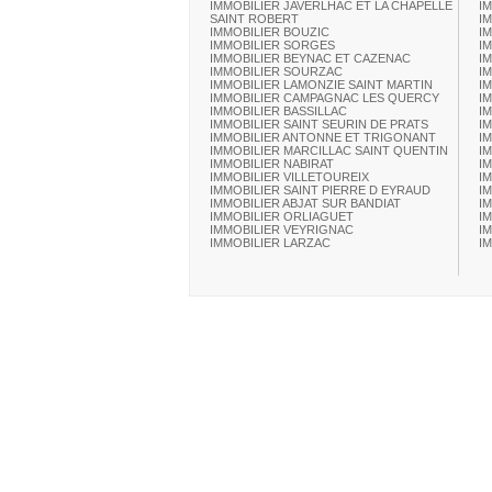
IMMOBILIER JAVERLHAC ET LA CHAPELLE
I
SAINT ROBERT
I
IMMOBILIER BOUZIC
I
IMMOBILIER SORGES
I
IMMOBILIER BEYNAC ET CAZENAC
I
IMMOBILIER SOURZAC
I
IMMOBILIER LAMONZIE SAINT MARTIN
I
IMMOBILIER CAMPAGNAC LES QUERCY
I
IMMOBILIER BASSILLAC
I
IMMOBILIER SAINT SEURIN DE PRATS
I
IMMOBILIER ANTONNE ET TRIGONANT
I
IMMOBILIER MARCILLAC SAINT QUENTIN
I
IMMOBILIER NABIRAT
I
IMMOBILIER VILLETOUREIX
I
IMMOBILIER SAINT PIERRE D EYRAUD
I
IMMOBILIER ABJAT SUR BANDIAT
I
IMMOBILIER ORLIAGUET
IM
IMMOBILIER VEYRIGNAC
I
IMMOBILIER LARZAC
I