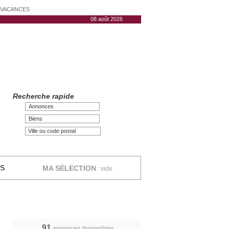
N VACANCES
08 août 2026
Recherche rapide
Annonces
Biens
ES
MA SÉLECTION
:
vide
91
annonces disponibles,