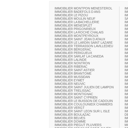
IMMOBILIER MONTPON MENESTEROL
I
IMMOBILIER BADEFOLS D ANS
I
IMMOBILIER LE PIZOU
I
IMMOBILIER MOULIN NEUF
S
IMMOBILIER LA BACHELLERIE
I
IMMOBILIER MENESPLET
I
IMMOBILIER PRIGONRIEUX
I
IMMOBILIER LA ROCHE CHALAIS
I
IMMOBILIER MONTPEYROUX
I
IMMOBILIER SAINT JEAN D ATAUX
I
IMMOBILIER LE LARDIN SAINT LAZARE
I
IMMOBILIER TERRASSON LAVILLEDIEU
I
IMMOBILIER BERGERAC
I
IMMOBILIER PERIGUEUX
I
IMMOBILIER SARLAT LA CANEDA
I
IMMOBILIER LALINDE
I
IMMOBILIER NONTRON
I
IMMOBILIER RIBERAC
I
IMMOBILIER SAINT ASTIER
I
IMMOBILIER BRANTOME
I
IMMOBILIER MUSSIDAN
I
IMMOBILIER EYMET
I
IMMOBILIER NEUVIC
I
IMMOBILIER SAINT JULIEN DE LAMPON
I
IMMOBILIER TRELISSAC
I
IMMOBILIER MONTIGNAC
I
IMMOBILIER SAINT CYPRIEN
I
IMMOBILIER LE BUISSON DE CADOUIN
I
IMMOBILIER COULOUNIEIX CHAMIERS
I
IMMOBILIER VERGT
I
IMMOBILIER SAINT LEON SUR L ISLE
I
IMMOBILIER BOULAZAC
D
IMMOBILIER BELVES
I
IMMOBILIER DOMME
I
IMMOBILIER PIEGUT PLUVIERS
M