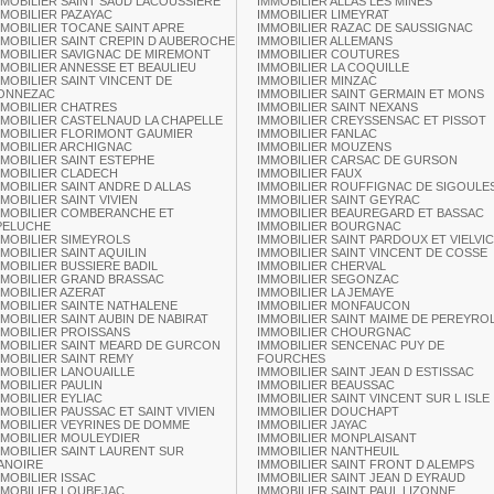
MMOBILIER SAINT SAUD LACOUSSIERE
IMMOBILIER ALLAS LES MINES
MMOBILIER PAZAYAC
IMMOBILIER LIMEYRAT
MMOBILIER TOCANE SAINT APRE
IMMOBILIER RAZAC DE SAUSSIGNAC
MMOBILIER SAINT CREPIN D AUBEROCHE
IMMOBILIER ALLEMANS
MMOBILIER SAVIGNAC DE MIREMONT
IMMOBILIER COUTURES
MMOBILIER ANNESSE ET BEAULIEU
IMMOBILIER LA COQUILLE
MMOBILIER SAINT VINCENT DE
IMMOBILIER MINZAC
ONNEZAC
IMMOBILIER SAINT GERMAIN ET MONS
MMOBILIER CHATRES
IMMOBILIER SAINT NEXANS
MMOBILIER CASTELNAUD LA CHAPELLE
IMMOBILIER CREYSSENSAC ET PISSOT
MMOBILIER FLORIMONT GAUMIER
IMMOBILIER FANLAC
MMOBILIER ARCHIGNAC
IMMOBILIER MOUZENS
MMOBILIER SAINT ESTEPHE
IMMOBILIER CARSAC DE GURSON
MMOBILIER CLADECH
IMMOBILIER FAUX
MMOBILIER SAINT ANDRE D ALLAS
IMMOBILIER ROUFFIGNAC DE SIGOULE
MOBILIER SAINT VIVIEN
IMMOBILIER SAINT GEYRAC
MMOBILIER COMBERANCHE ET
IMMOBILIER BEAUREGARD ET BASSAC
PELUCHE
IMMOBILIER BOURGNAC
MMOBILIER SIMEYROLS
IMMOBILIER SAINT PARDOUX ET VIELVIC
MMOBILIER SAINT AQUILIN
IMMOBILIER SAINT VINCENT DE COSSE
MMOBILIER BUSSIERE BADIL
IMMOBILIER CHERVAL
MMOBILIER GRAND BRASSAC
IMMOBILIER SEGONZAC
MMOBILIER AZERAT
IMMOBILIER LA JEMAYE
MMOBILIER SAINTE NATHALENE
IMMOBILIER MONFAUCON
MMOBILIER SAINT AUBIN DE NABIRAT
IMMOBILIER SAINT MAIME DE PEREYRO
MMOBILIER PROISSANS
IMMOBILIER CHOURGNAC
MMOBILIER SAINT MEARD DE GURCON
IMMOBILIER SENCENAC PUY DE
MMOBILIER SAINT REMY
FOURCHES
MMOBILIER LANOUAILLE
IMMOBILIER SAINT JEAN D ESTISSAC
MMOBILIER PAULIN
IMMOBILIER BEAUSSAC
MMOBILIER EYLIAC
IMMOBILIER SAINT VINCENT SUR L ISLE
MMOBILIER PAUSSAC ET SAINT VIVIEN
IMMOBILIER DOUCHAPT
MMOBILIER VEYRINES DE DOMME
IMMOBILIER JAYAC
MMOBILIER MOULEYDIER
IMMOBILIER MONPLAISANT
MMOBILIER SAINT LAURENT SUR
IMMOBILIER NANTHEUIL
ANOIRE
IMMOBILIER SAINT FRONT D ALEMPS
MMOBILIER ISSAC
IMMOBILIER SAINT JEAN D EYRAUD
MMOBILIER LOUBEJAC
IMMOBILIER SAINT PAUL LIZONNE