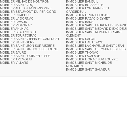
MMOBILIER MILHAC DE NONTRON
IMMOBILIER BANEUIL
MMOBILIER SAINT CIRQ
IMMOBILIER BOISSEUILH
MMOBILIER ALLES SUR DORDOGNE
IMMOBILIER EYGURANDE ET
MMOBILIER BEAUMONT DU PERIGORD
GARDEDEUIL
MMOBILIER CHAPDEUIL
IMMOBILIER GRUN BORDAS
MMOBILIER LA DORNAC
IMMOBILIER RAZAC D EYMET
MMOBILIER LAVAUR
IMMOBILIER BARS
MMOBILIER RIBAGNAC
IMMOBILIER SAINT LAURENT DES VIGN
MMOBILIER ANLHIAC
IMMOBILIER SAINT MEDARD D EXCIDEUI
MMOBILIER BEAUPOUYET
IMMOBILIER SAINT ROMAIN ET SAINT
MMOBILIER TOURTOIRAC
CLEMENT
MMOBILIER SAINT CREPIN ET CARLUCET
IMMOBILIER SALON
MMOBILIER SAINT GERY
IMMOBILIER HAUTEFAYE
MMOBILIER SAINT LEON SUR VEZERE
IMMOBILIER LA CHAPELLE SAINT JEAN
MMOBILIER SAINT PARDOUX DE DRONE
IMMOBILIER SAINT GERMAIN DES PRES
MMOBILIER JAURE
IMMOBILIER THONAC
MOBILIER SAINT LOUIS EN L ISLE
IMMOBILIER LAVALADE
MMOBILIER TREMOLAT
IMMOBILIER LIORAC SUR LOUYRE
MMOBILIER VILLARS
IMMOBILIER SAINT MICHEL DE
MONTAIGNE
IMMOBILIER SAINT SAUVEUR