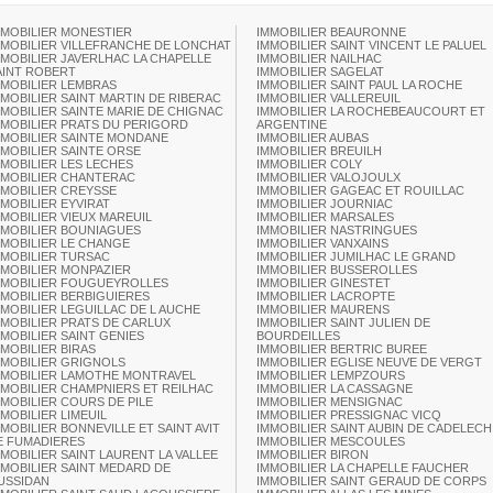
MMOBILIER MONESTIER
IMMOBILIER BEAURONNE
MMOBILIER VILLEFRANCHE DE LONCHAT
IMMOBILIER SAINT VINCENT LE PALUEL
MMOBILIER JAVERLHAC LA CHAPELLE
IMMOBILIER NAILHAC
AINT ROBERT
IMMOBILIER SAGELAT
MMOBILIER LEMBRAS
IMMOBILIER SAINT PAUL LA ROCHE
MMOBILIER SAINT MARTIN DE RIBERAC
IMMOBILIER VALLEREUIL
MMOBILIER SAINTE MARIE DE CHIGNAC
IMMOBILIER LA ROCHEBEAUCOURT ET
MMOBILIER PRATS DU PERIGORD
ARGENTINE
MMOBILIER SAINTE MONDANE
IMMOBILIER AUBAS
MMOBILIER SAINTE ORSE
IMMOBILIER BREUILH
MMOBILIER LES LECHES
IMMOBILIER COLY
MMOBILIER CHANTERAC
IMMOBILIER VALOJOULX
MMOBILIER CREYSSE
IMMOBILIER GAGEAC ET ROUILLAC
MMOBILIER EYVIRAT
IMMOBILIER JOURNIAC
MMOBILIER VIEUX MAREUIL
IMMOBILIER MARSALES
MMOBILIER BOUNIAGUES
IMMOBILIER NASTRINGUES
MMOBILIER LE CHANGE
IMMOBILIER VANXAINS
MMOBILIER TURSAC
IMMOBILIER JUMILHAC LE GRAND
MMOBILIER MONPAZIER
IMMOBILIER BUSSEROLLES
MMOBILIER FOUGUEYROLLES
IMMOBILIER GINESTET
MMOBILIER BERBIGUIERES
IMMOBILIER LACROPTE
MMOBILIER LEGUILLAC DE L AUCHE
IMMOBILIER MAURENS
MMOBILIER PRATS DE CARLUX
IMMOBILIER SAINT JULIEN DE
MMOBILIER SAINT GENIES
BOURDEILLES
MMOBILIER BIRAS
IMMOBILIER BERTRIC BUREE
MMOBILIER GRIGNOLS
IMMOBILIER EGLISE NEUVE DE VERGT
MMOBILIER LAMOTHE MONTRAVEL
IMMOBILIER LEMPZOURS
MMOBILIER CHAMPNIERS ET REILHAC
IMMOBILIER LA CASSAGNE
MMOBILIER COURS DE PILE
IMMOBILIER MENSIGNAC
MMOBILIER LIMEUIL
IMMOBILIER PRESSIGNAC VICQ
MMOBILIER BONNEVILLE ET SAINT AVIT
IMMOBILIER SAINT AUBIN DE CADELECH
E FUMADIERES
IMMOBILIER MESCOULES
MMOBILIER SAINT LAURENT LA VALLEE
IMMOBILIER BIRON
MMOBILIER SAINT MEDARD DE
IMMOBILIER LA CHAPELLE FAUCHER
USSIDAN
IMMOBILIER SAINT GERAUD DE CORPS