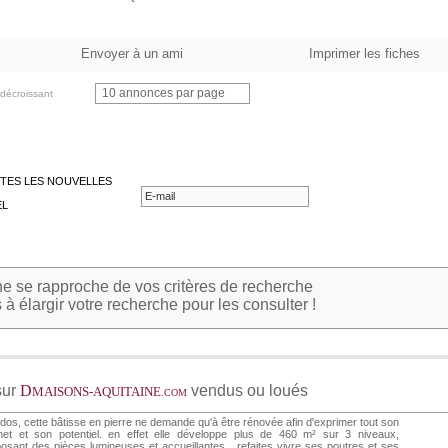
Envoyer à un ami
Imprimer les fiches
10 annonces par page
décroissant
TES LES NOUVELLES
EL
 se rapproche de vos critères de recherche
à élargir votre recherche pour les consulter !
sur
D
vendus ou loués
MAISONS-AQUITAINE
.COM
dos, cette bâtisse en pierre ne demande qu'à être rénovée afin d'exprimer tout son
het et son potentiel. en effet elle développe plus de 460 m² sur 3 niveaux,
osant des pièces lumineuses et accueillantes... refaites vivre ses poutres et ses