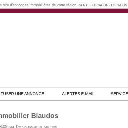
e site d'annonces immobilières de votre région -
VENTE - LOCATION - LOCATIO
FFUSER UNE ANNONCE
ALERTES E-MAIL
SERVIC
mmobilier Biaudos
03:09 sur
D
MAISONS-AQUITAINE
.COM