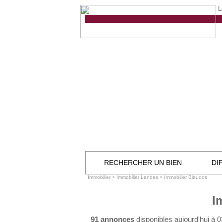
L
RECHERCHER UN BIEN
DI
Immobilier
>
Immobilier Landes
>
Immobilier Biaudos
I
91 annonces
disponibles aujourd'hui à 