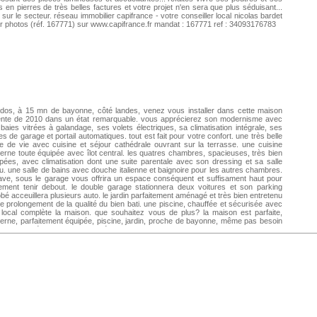
 en pierres de très belles factures et votre projet n'en sera que plus séduisant...
 sur le secteur. réseau immobilier capifrance - votre conseiller local nicolas bardet
ir photos (réf. 167771) sur www.capifrance.fr mandat : 167771 ref : 34093176783
dos, à 15 mn de bayonne, côté landes, venez vous installer dans cette maison
ente de 2010 dans un état remarquable. vous apprécierez son modernisme avec
baies vitrées à galandage, ses volets électriques, sa climatisation intégrale, ses
es de garage et portail automatiques. tout est fait pour votre confort. une très belle
e de vie avec cuisine et séjour cathédrale ouvrant sur la terrasse. une cuisine
rne toute équipée avec îlot central. les quatres chambres, spacieuses, très bien
pées, avec climatisation dont une suite parentale avec son dressing et sa salle
u. une salle de bains avec douche italienne et baignoire pour les autres chambres.
ave, sous le garage vous offrira un espace conséquent et suffisament haut pour
ement tenir debout. le double garage stationnera deux voitures et son parking
bé acceuillera plusieurs auto. le jardin parfaitement aménagé et très bien entretenu
le prolongement de la qualité du bien bati. une piscine, chauffée et sécurisée avec
local complète la maison. que souhaitez vous de plus? la maison est parfaite,
rne, parfaitement équipée, piscine, jardin, proche de bayonne, même pas besoin
efaire la déco. hatez vous!! réseau immobilier capifrance - votre conseiller local
las bardet - voir photos (réf. 249167) sur www.capifrance.fr mandat : 249167 ref :
93265392