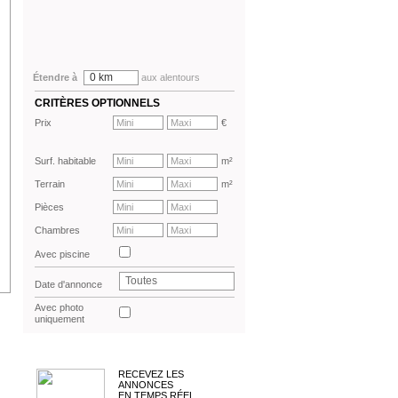
0 km
Étendre à
aux alentours
CRITÈRES OPTIONNELS
Prix
€
Surf. habitable
m²
Terrain
m²
Pièces
Chambres
Avec piscine
Toutes
Date d'annonce
Avec photo
uniquement
RECEVEZ LES
ANNONCES
EN TEMPS RÉEL