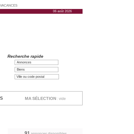
N VACANCES
06 août 2026
Recherche rapide
Annonces
Biens
ES
MA SÉLECTION
:
vide
91
annonces disponibles,