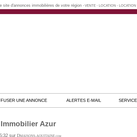
e site d'annonces immobilières de votre région -
VENTE - LOCATION - LOCATIO
FFUSER UNE ANNONCE
ALERTES E-MAIL
SERVIC
Immobilier Azur
05:32 sur
D
MAISONS-AQUITAINE
.COM