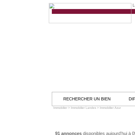
L
RECHERCHER UN BIEN
DI
Immobilier
>
Immobilier Landes
>
Immobilier Azur
91 annonces
disponibles aujourd'hui à 