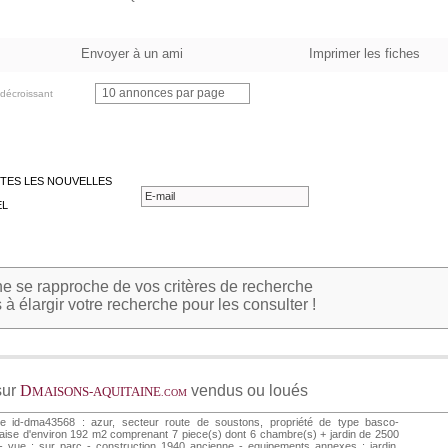
Envoyer à un ami
Imprimer les fiches
10 annonces par page
décroissant
TES LES NOUVELLES
EL
 se rapproche de vos critères de recherche
à élargir votre recherche pour les consulter !
sur
D
vendus ou loués
MAISONS-AQUITAINE
.COM
he id-dma43568 : azur, secteur route de soustons, propriété de type basco-
aise d'environ 192 m2 comprenant 7 piece(s) dont 6 chambre(s) + jardin de 2500
 vue : sur parc - construction 1940 ancienne - equipements annexes : jardin,