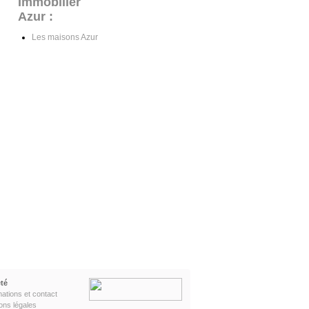
Immobilier
Azur :
Les maisons Azur
té
mations et contact
ons légales