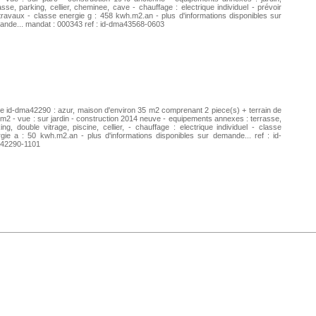
asse, parking, cellier, cheminee, cave - chauffage : electrique individuel - prévoir
travaux - classe energie g : 458 kwh.m2.an - plus d'informations disponibles sur
nde... mandat : 000343 ref : id-dma43568-0603
e id-dma42290 : azur, maison d'environ 35 m2 comprenant 2 piece(s) + terrain de
m2 - vue : sur jardin - construction 2014 neuve - equipements annexes : terrasse,
ing, double vitrage, piscine, cellier, - chauffage : electrique individuel - classe
gie a : 50 kwh.m2.an - plus d'informations disponibles sur demande... ref : id-
42290-1101