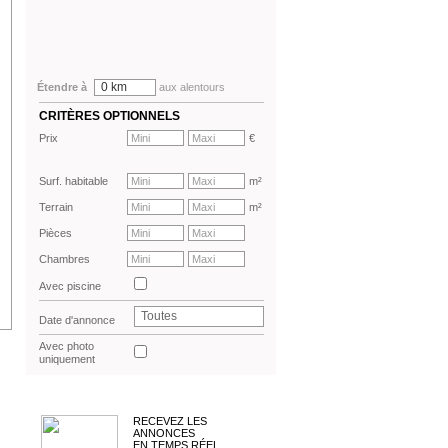
0 km
Étendre à
aux alentours
CRITÈRES OPTIONNELS
Prix
€
Surf. habitable
m²
Terrain
m²
Pièces
Chambres
Avec piscine
Toutes
Date d'annonce
Avec photo
uniquement
RECEVEZ LES
ANNONCES
EN TEMPS RÉEL