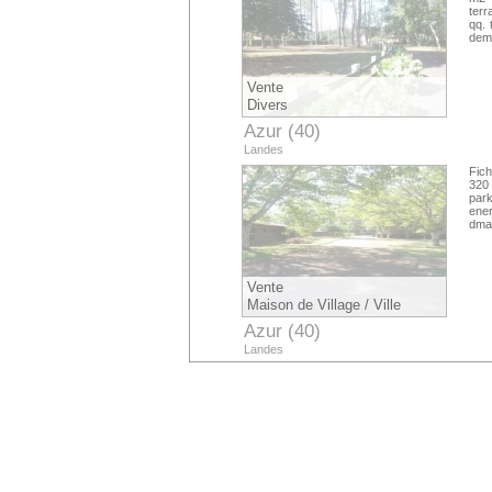
terr
qq. 
dema
Vente
Divers
Azur (40)
Landes
Fich
320 
park
ener
dma
Vente
Maison de Village / Ville
Azur (40)
Landes